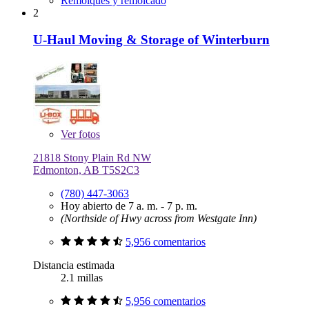
Remolques y remolcado
2
U-Haul Moving & Storage of Winterburn
Ver
fotos
21818 Stony Plain Rd NW
Edmonton, AB T5S2C3
(780) 447-3063
Hoy abierto de 7 a. m. - 7 p. m.
(Northside of Hwy across from Westgate Inn)
5,956 comentarios
Distancia estimada
2.1 millas
5,956 comentarios