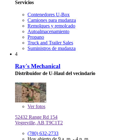
Servicios
Contenedores U-Box
Camiones para mudanza
Remolques y remolcado
Autoalmacenamiento
Propano
Truck and Trailer Sales
Suministros de mudanza
4
Ray's Mechanical
Distribuidor de U-Haul del vecindario
Ver
fotos
52432 Range Rd 154
Vegreville, AB T9C1T2
(780) 632-2733
Hoy abierto de 9 a. m. - 4 p. m.