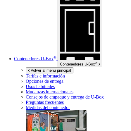
®
Contenedores
U-Box
®
Contenedores
U-Box
Volver al menú principal
Tarifas e información
Opciones de entrega
Usos habituales
Mudanzas internacionales
Consejos de empaque y entrega de
U-Box
Preguntas frecuentes
Medidas del contenedor