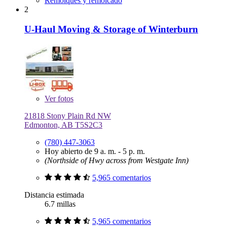
Remolques y remolcado
2
U-Haul Moving & Storage of Winterburn
Ver
fotos
21818 Stony Plain Rd NW
Edmonton, AB T5S2C3
(780) 447-3063
Hoy abierto de 9 a. m. - 5 p. m.
(Northside of Hwy across from Westgate Inn)
5,965 comentarios
Distancia estimada
6.7 millas
5,965 comentarios