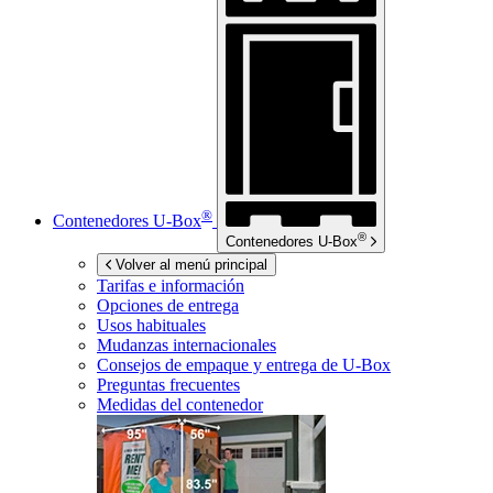
®
Contenedores
U-Box
®
Contenedores
U-Box
Volver al menú principal
Tarifas e información
Opciones de entrega
Usos habituales
Mudanzas internacionales
Consejos de empaque y entrega de
U-Box
Preguntas frecuentes
Medidas del contenedor