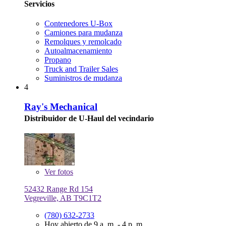
Servicios
Contenedores U-Box
Camiones para mudanza
Remolques y remolcado
Autoalmacenamiento
Propano
Truck and Trailer Sales
Suministros de mudanza
4
Ray's Mechanical
Distribuidor de U-Haul del vecindario
Ver
fotos
52432 Range Rd 154
Vegreville, AB T9C1T2
(780) 632-2733
Hoy abierto de 9 a. m. - 4 p. m.