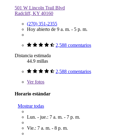
501 W Lincoln Trail Blvd
Radcliff, KY 40160
(270) 351-2355
Hoy abierto de 9 a. m. - 5 p. m.
2,588 comentarios
Distancia estimada
44.9 millas
2,588 comentarios
Ver
fotos
Horario estándar
Mostrar todas
Lun. - jue.: 7 a. m. - 7 p. m.
Vie.: 7 a. m. - 8 p. m.