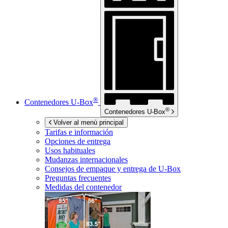
®
Contenedores
U-Box
®
Contenedores
U-Box
Volver al menú principal
Tarifas e información
Opciones de entrega
Usos habituales
Mudanzas internacionales
Consejos de empaque y entrega de
U-Box
Preguntas frecuentes
Medidas del contenedor