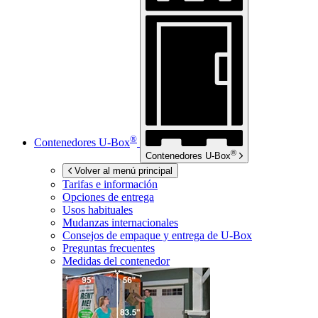
®
Contenedores
U-Box
®
Contenedores
U-Box
Volver al menú principal
Tarifas e información
Opciones de entrega
Usos habituales
Mudanzas internacionales
Consejos de empaque y entrega de
U-Box
Preguntas frecuentes
Medidas del contenedor