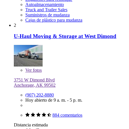
Autoalmacenamiento
Truck and Trailer Sales
Suministros de mudanza
Cajas de plástico para mudanza
2
U-Haul Moving & Storage at West Dimond
Ver
fotos
3751 W Dimond Blvd
Anchorage, AK 99502
(907) 202-8880
Hoy abierto de 9 a. m. - 5 p. m.
884 comentarios
Distancia estimada