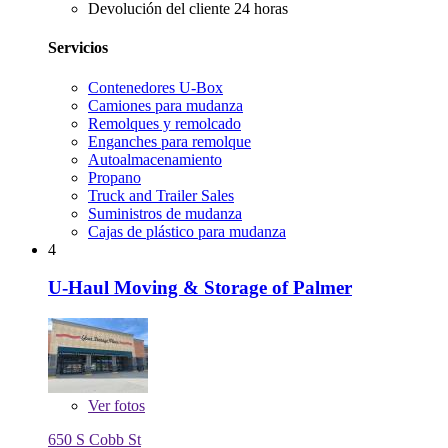
Devolución del cliente 24 horas
Servicios
Contenedores U-Box
Camiones para mudanza
Remolques y remolcado
Enganches para remolque
Autoalmacenamiento
Propano
Truck and Trailer Sales
Suministros de mudanza
Cajas de plástico para mudanza
4
U-Haul Moving & Storage of Palmer
Ver
fotos
650 S Cobb St