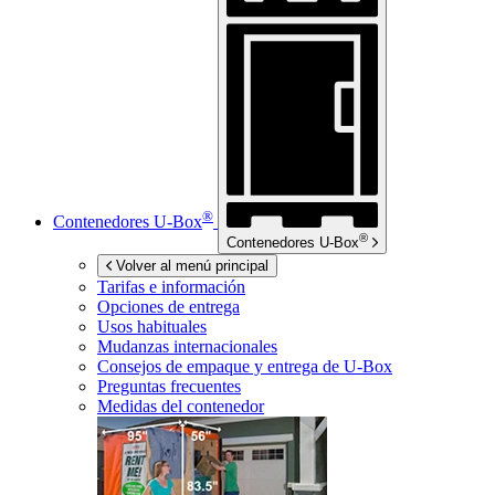
®
Contenedores
U-Box
®
Contenedores
U-Box
Volver al menú principal
Tarifas e información
Opciones de entrega
Usos habituales
Mudanzas internacionales
Consejos de empaque y entrega de
U-Box
Preguntas frecuentes
Medidas del contenedor