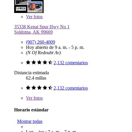
Ver
fotos
35338 Kenai Spur Hwy No 1
Soldotna, AK 99669
(907) 260-4009
Hoy abierto de 9 a. m. - 5 p. m.
(N Of Redoubt Av)
2,132 comentarios
Distancia estimada
62.4 millas
2,132 comentarios
Ver
fotos
Horario estándar
Mostrar todas
Lun. - jue.: 7 a. m. - 7 p. m.