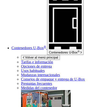
®
Contenedores
U-Box
®
Contenedores
U-Box
Volver al menú principal
Tarifas e información
Opciones de entrega
Usos habituales
Mudanzas internacionales
Consejos de empaque y entrega de
U-Box
Preguntas frecuentes
Medidas del contenedor