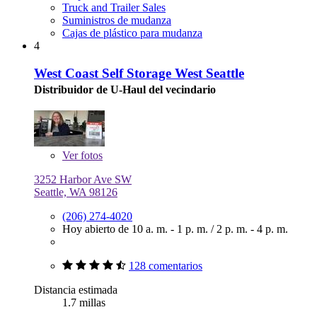
Truck and Trailer Sales
Suministros de mudanza
Cajas de plástico para mudanza
4
West Coast Self Storage West Seattle
Distribuidor de U-Haul del vecindario
Ver
fotos
3252 Harbor Ave SW
Seattle, WA 98126
(206) 274-4020
Hoy abierto de
10 a. m. - 1 p. m.
/
2 p. m. - 4 p. m.
128 comentarios
Distancia estimada
1.7 millas