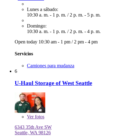
Lunes a sábado:
10:30 a. m. - 1 p. m.
/
2 p. m. - 5 p. m.
Domingo:
10:30 a. m. - 1 p. m.
/
2 p. m. - 4 p. m.
Open today
10:30 am - 1 pm
/
2 pm - 4 pm
Servicios
Camiones para mudanza
6
U-Haul Storage of West Seattle
Ver
fotos
6343 35th Ave SW
Seattle, WA 98126