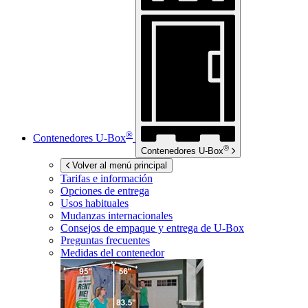
®
Contenedores
U-Box
®
Contenedores
U-Box
Volver al menú principal
Tarifas e información
Opciones de entrega
Usos habituales
Mudanzas internacionales
Consejos de empaque y entrega de
U-Box
Preguntas frecuentes
Medidas del contenedor