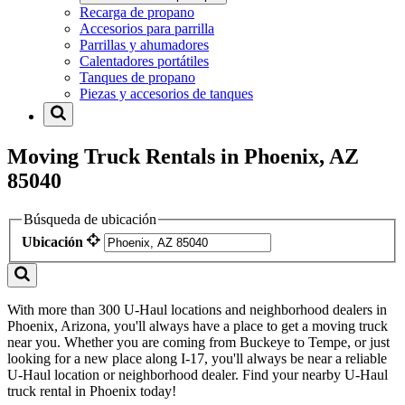
Recarga de propano
Accesorios para parrilla
Parrillas y ahumadores
Calentadores portátiles
Tanques de propano
Piezas y accesorios de tanques
Moving Truck Rentals in Phoenix, AZ
85040
Búsqueda de ubicación
Ubicación
With more than 300 U-Haul locations and neighborhood dealers in
Phoenix, Arizona, you'll always have a place to get a moving truck
near you. Whether you are coming from Buckeye to Tempe, or just
looking for a new place along I-17, you'll always be near a reliable
U-Haul location or neighborhood dealer. Find your nearby U-Haul
truck rental in Phoenix today!