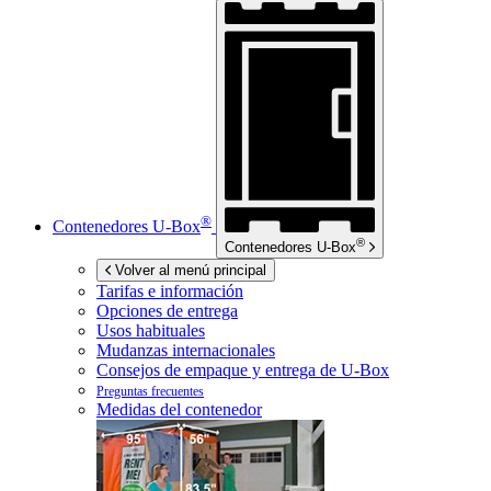
®
Contenedores
U-Box
®
Contenedores
U-Box
Volver al menú principal
Tarifas e información
Opciones de entrega
Usos habituales
Mudanzas internacionales
Consejos de empaque y entrega de
U-Box
Preguntas frecuentes
Medidas del contenedor