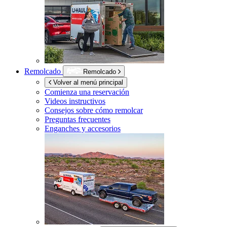
Remolcado
Remolcado
Volver al menú principal
Comienza una reservación
Videos instructivos
Consejos sobre cómo remolcar
Preguntas frecuentes
Enganches y accesorios