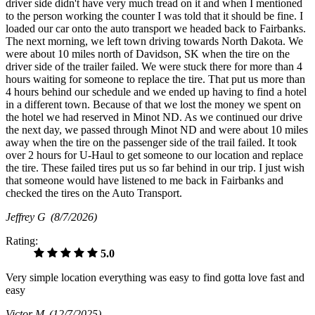
driver side didn't have very much tread on it and when I mentioned
to the person working the counter I was told that it should be fine. I
loaded our car onto the auto transport we headed back to Fairbanks.
The next morning, we left town driving towards North Dakota. We
were about 10 miles north of Davidson, SK when the tire on the
driver side of the trailer failed. We were stuck there for more than 4
hours waiting for someone to replace the tire. That put us more than
4 hours behind our schedule and we ended up having to find a hotel
in a different town. Because of that we lost the money we spent on
the hotel we had reserved in Minot ND. As we continued our drive
the next day, we passed through Minot ND and were about 10 miles
away when the tire on the passenger side of the trail failed. It took
over 2 hours for U-Haul to get someone to our location and replace
the tire. These failed tires put us so far behind in our trip. I just wish
that someone would have listened to me back in Fairbanks and
checked the tires on the Auto Transport.
Jeffrey G
(8/7/2026)
Rating:
5.0
Very simple location everything was easy to find gotta love fast and
easy
Victor M
(12/7/2025)