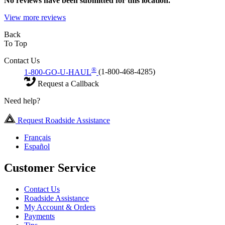
No
reviews have been submitted for this location.
View more reviews
Back
To Top
Contact Us
®
1-800-GO-U-HAUL
(1-800-468-4285)
Request a Callback
Need help?
Request Roadside Assistance
Français
Español
Customer Service
Contact Us
Roadside Assistance
My Account & Orders
Payments