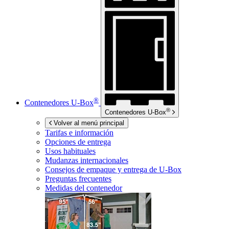
®
Contenedores
U-Box
®
Contenedores
U-Box
Volver al menú principal
Tarifas e información
Opciones de entrega
Usos habituales
Mudanzas internacionales
Consejos de empaque y entrega de
U-Box
Preguntas frecuentes
Medidas del contenedor