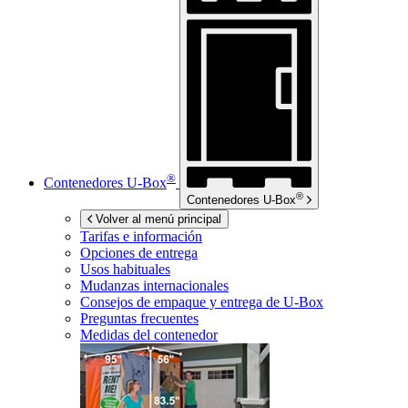
®
Contenedores
U-Box
®
Contenedores
U-Box
Volver al menú principal
Tarifas e información
Opciones de entrega
Usos habituales
Mudanzas internacionales
Consejos de empaque y entrega de
U-Box
Preguntas frecuentes
Medidas del contenedor