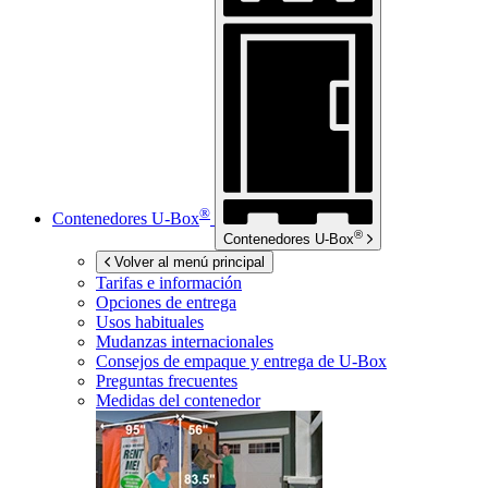
®
Contenedores
U-Box
®
Contenedores
U-Box
Volver al menú principal
Tarifas e información
Opciones de entrega
Usos habituales
Mudanzas internacionales
Consejos de empaque y entrega de
U-Box
Preguntas frecuentes
Medidas del contenedor