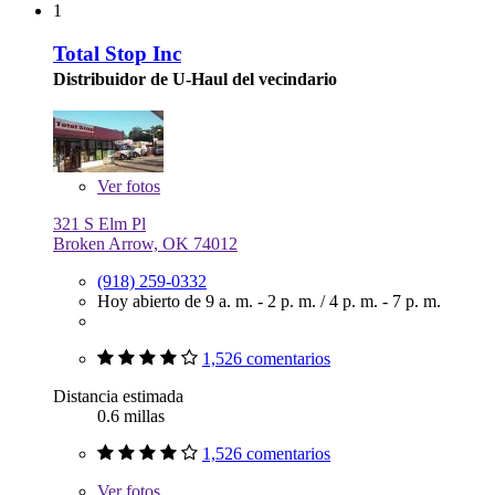
1
Total Stop Inc
Distribuidor de U-Haul del vecindario
Ver
fotos
321 S Elm Pl
Broken Arrow, OK 74012
(918) 259-0332
Hoy abierto de
9 a. m. - 2 p. m.
/
4 p. m. - 7 p. m.
1,526 comentarios
Distancia estimada
0.6 millas
1,526 comentarios
Ver
fotos