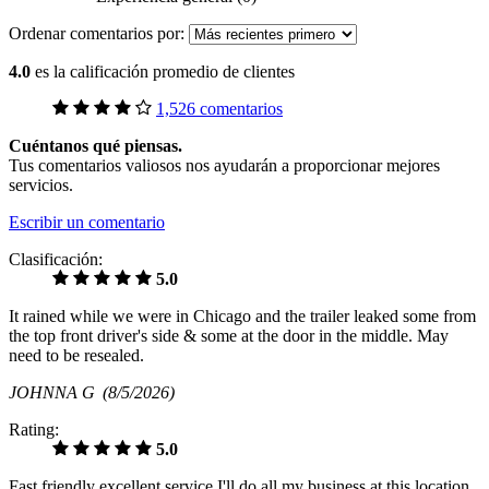
Ordenar comentarios por:
4.0
es la calificación promedio de clientes
1,526 comentarios
Cuéntanos qué piensas.
Tus comentarios valiosos nos ayudarán a proporcionar mejores
servicios.
Escribir un comentario
Clasificación:
5.0
It rained while we were in Chicago and the trailer leaked some from
the top front driver's side & some at the door in the middle. May
need to be resealed.
JOHNNA G
(8/5/2026)
Rating:
5.0
Fast friendly excellent service I'll do all my business at this location