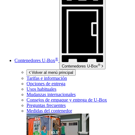
®
Contenedores
U-Box
®
Contenedores
U-Box
Volver al menú principal
Tarifas e información
Opciones de entrega
Usos habituales
Mudanzas internacionales
Consejos de empaque y entrega de
U-Box
Preguntas frecuentes
Medidas del contenedor