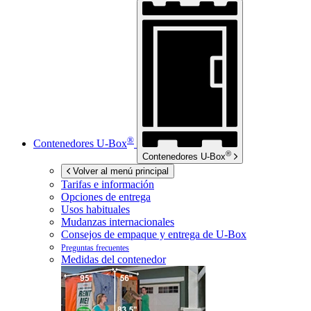
®
Contenedores
U-Box
®
Contenedores
U-Box
Volver al menú principal
Tarifas e información
Opciones de entrega
Usos habituales
Mudanzas internacionales
Consejos de empaque y entrega de
U-Box
Preguntas frecuentes
Medidas del contenedor