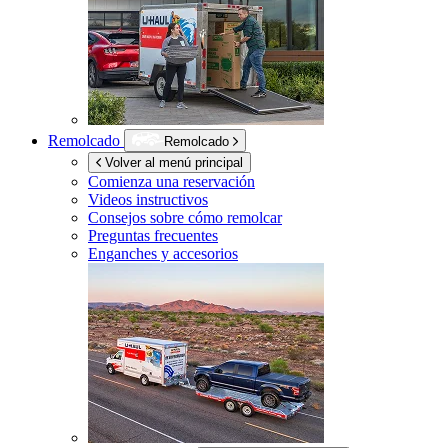
Remolcado
Remolcado
Volver al menú principal
Comienza una reservación
Videos instructivos
Consejos sobre cómo remolcar
Preguntas frecuentes
Enganches y accesorios