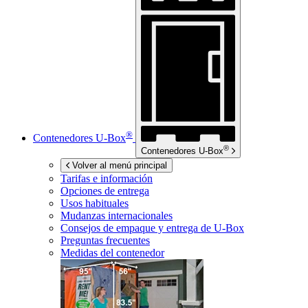
®
Contenedores
U-Box
®
Contenedores
U-Box
Volver al menú principal
Tarifas e información
Opciones de entrega
Usos habituales
Mudanzas internacionales
Consejos de empaque y entrega de
U-Box
Preguntas frecuentes
Medidas del contenedor