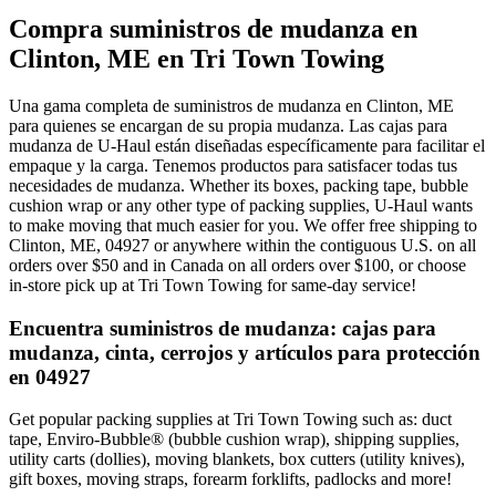
Compra suministros de mudanza en
Clinton, ME en Tri Town Towing
Una gama completa de suministros de mudanza en Clinton, ME
para quienes se encargan de su propia mudanza. Las cajas para
mudanza de U-Haul están diseñadas específicamente para facilitar el
empaque y la carga. Tenemos productos para satisfacer todas tus
necesidades de mudanza. Whether its boxes, packing tape, bubble
cushion wrap or any other type of packing supplies, U-Haul wants
to make moving that much easier for you. We offer free shipping to
Clinton, ME, 04927 or anywhere within the contiguous U.S. on all
orders over $50 and in Canada on all orders over $100, or choose
in-store pick up at Tri Town Towing for same-day service!
Encuentra suministros de mudanza: cajas para
mudanza, cinta, cerrojos y artículos para protección
en 04927
Get popular packing supplies at Tri Town Towing such as: duct
tape, Enviro-Bubble® (bubble cushion wrap), shipping supplies,
utility carts (dollies), moving blankets, box cutters (utility knives),
gift boxes, moving straps, forearm forklifts, padlocks and more!