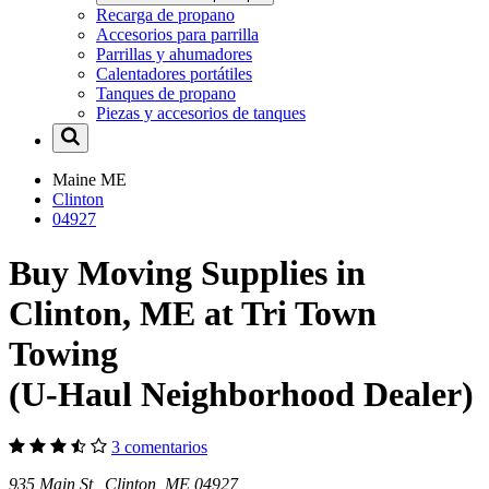
Recarga de propano
Accesorios para parrilla
Parrillas y ahumadores
Calentadores portátiles
Tanques de propano
Piezas y accesorios de tanques
Maine
ME
Clinton
04927
Buy Moving Supplies in
Clinton, ME at Tri Town
Towing
(U-Haul Neighborhood Dealer)
3 comentarios
935 Main St Clinton, ME 04927