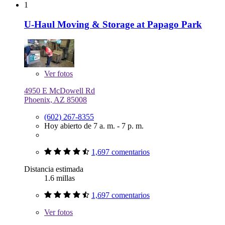
1
U-Haul Moving & Storage at Papago Park
Ver
fotos
4950 E McDowell Rd
Phoenix, AZ 85008
(602) 267-8355
Hoy abierto de 7 a. m. - 7 p. m.
1,697 comentarios
Distancia estimada
1.6 millas
1,697 comentarios
Ver
fotos