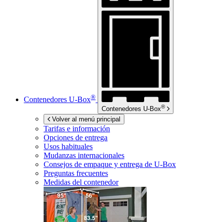
®
Contenedores
U-Box
®
Contenedores
U-Box
Volver al menú principal
Tarifas e información
Opciones de entrega
Usos habituales
Mudanzas internacionales
Consejos de empaque y entrega de
U-Box
Preguntas frecuentes
Medidas del contenedor