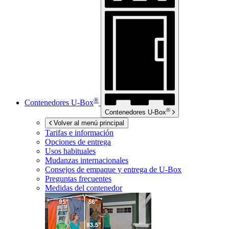
®
Contenedores
U-Box
®
Contenedores
U-Box
Volver al menú principal
Tarifas e información
Opciones de entrega
Usos habituales
Mudanzas internacionales
Consejos de empaque y entrega de
U-Box
Preguntas frecuentes
Medidas del contenedor