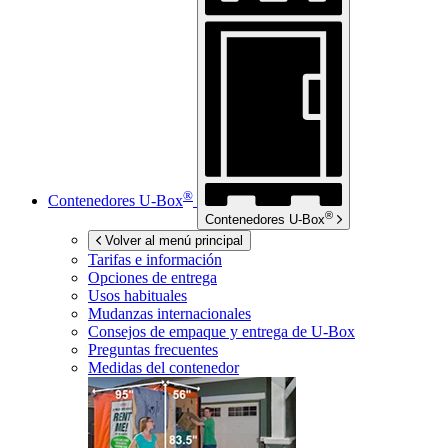
®
Contenedores
U-Box
®
Contenedores
U-Box
Volver al menú principal
Tarifas e información
Opciones de entrega
Usos habituales
Mudanzas internacionales
Consejos de empaque y entrega de
U-Box
Preguntas frecuentes
Medidas del contenedor