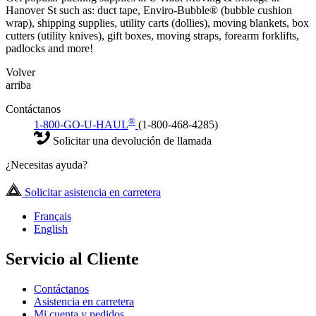
Hanover St such as: duct tape, Enviro-Bubble® (bubble cushion
wrap), shipping supplies, utility carts (dollies), moving blankets, box
cutters (utility knives), gift boxes, moving straps, forearm forklifts,
padlocks and more!
Volver
arriba
Contáctanos
®
1-800-GO-U-HAUL
(1-800-468-4285)
Solicitar una devolución de llamada
¿Necesitas ayuda?
Solicitar asistencia en carretera
Français
English
Servicio al Cliente
Contáctanos
Asistencia en carretera
Mi cuenta y pedidos