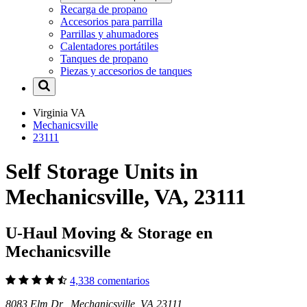
Recarga de propano
Accesorios para parrilla
Parrillas y ahumadores
Calentadores portátiles
Tanques de propano
Piezas y accesorios de tanques
Virginia
VA
Mechanicsville
23111
Self Storage Units in
Mechanicsville, VA, 23111
U-Haul Moving & Storage en
Mechanicsville
4,338 comentarios
8083 Elm Dr Mechanicsville, VA 23111