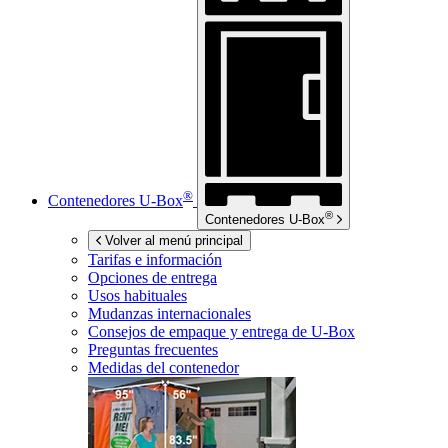
®
Contenedores
U-Box
®
Contenedores
U-Box
Volver al menú principal
Tarifas e información
Opciones de entrega
Usos habituales
Mudanzas internacionales
Consejos de empaque y entrega de
U-Box
Preguntas frecuentes
Medidas del contenedor