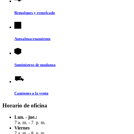
Remolques y remolcado
Autoalmacenamiento
Suministros de mudanza
Camiones a la venta
Horario de oficina
Lun. - jue.:
7 a. m. - 7 p. m.
Viernes
7 a. m. - 8 p. m.