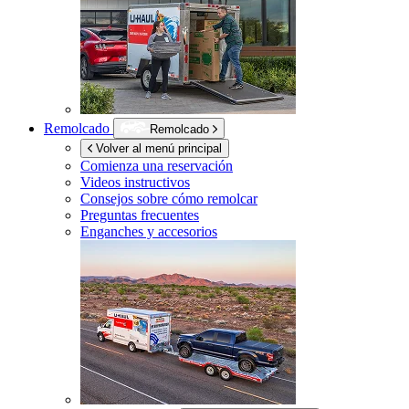
Remolcado
Remolcado
Volver al menú principal
Comienza una reservación
Videos instructivos
Consejos sobre cómo remolcar
Preguntas frecuentes
Enganches y accesorios