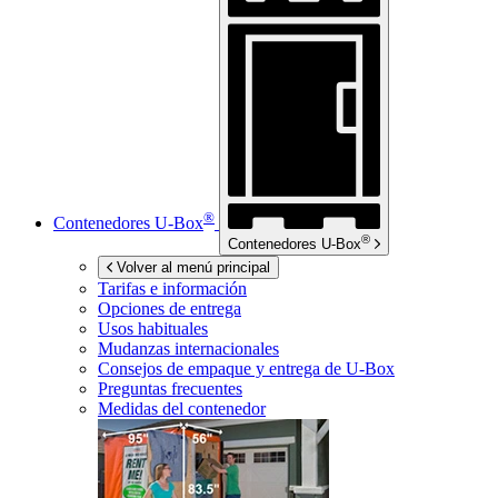
®
Contenedores
U-Box
®
Contenedores
U-Box
Volver al menú principal
Tarifas e información
Opciones de entrega
Usos habituales
Mudanzas internacionales
Consejos de empaque y entrega de
U-Box
Preguntas frecuentes
Medidas del contenedor