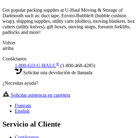
Get popular packing supplies at U-Haul Moving & Storage of
Dartmouth such as: duct tape, Enviro-Bubble® (bubble cushion
wrap), shipping supplies, utility carts (dollies), moving blankets, box
cutters (utility knives), gift boxes, moving straps, forearm forklifts,
padlocks and more!
Volver
arriba
Contáctanos
®
1-800-GO-U-HAUL
(1-800-468-4285)
Solicitar una devolución de llamada
¿Necesitas ayuda?
Solicitar asistencia en carretera
Français
English
Servicio al Cliente
Contáctanos