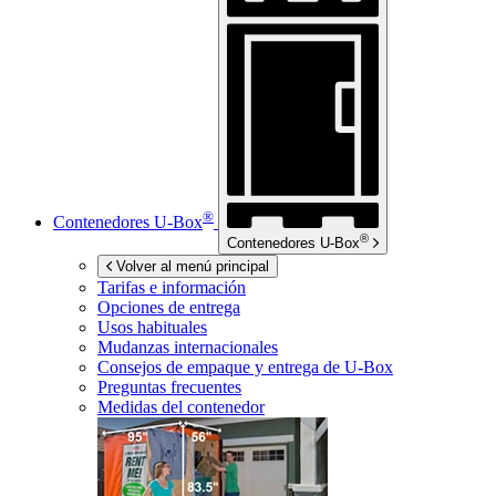
®
Contenedores
U-Box
®
Contenedores
U-Box
Volver al menú principal
Tarifas e información
Opciones de entrega
Usos habituales
Mudanzas internacionales
Consejos de empaque y entrega de
U-Box
Preguntas frecuentes
Medidas del contenedor