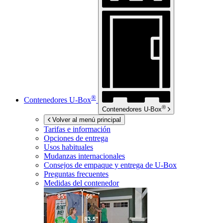
®
Contenedores
U-Box
®
Contenedores
U-Box
Volver al menú principal
Tarifas e información
Opciones de entrega
Usos habituales
Mudanzas internacionales
Consejos de empaque y entrega de
U-Box
Preguntas frecuentes
Medidas del contenedor