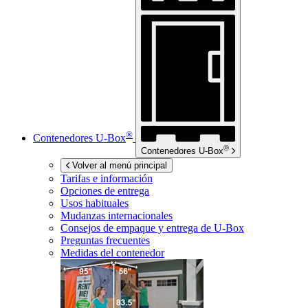
®
Contenedores
U-Box
®
Contenedores
U-Box
Volver al menú principal
Tarifas e información
Opciones de entrega
Usos habituales
Mudanzas internacionales
Consejos de empaque y entrega de
U-Box
Preguntas frecuentes
Medidas del contenedor