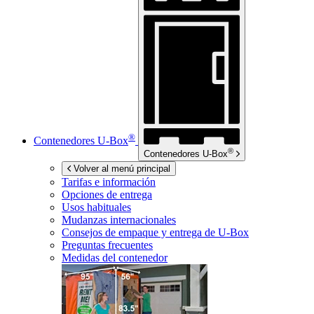
®
Contenedores
U-Box
®
Contenedores
U-Box
Volver al menú principal
Tarifas e información
Opciones de entrega
Usos habituales
Mudanzas internacionales
Consejos de empaque y entrega de
U-Box
Preguntas frecuentes
Medidas del contenedor