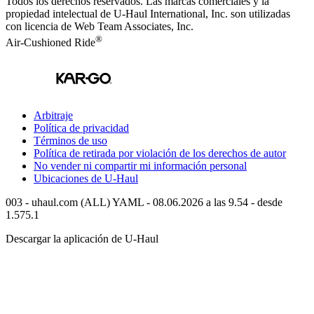
Todos los derechos reservados.
Las marcas comerciales y la
propiedad intelectual de
U-Haul
International, Inc. son utilizadas
con licencia de Web Team Associates, Inc.
®
Air-Cushioned Ride
Arbitraje
Política de privacidad
Términos de uso
Política de retirada por violación de los derechos de autor
No vender ni compartir mi información personal
Ubicaciones de
U-Haul
003 - uhaul.com (ALL) YAML - 08.06.2026 a las 9.54 - desde
1.575.1
Descargar la aplicación de
U-Haul