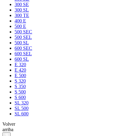
300 SE
300 SL
300 TE
400 E
500 E
500 SEC
500 SEL
500 SL
600 SEC
600 SEL
600 SL
E 320
E 420
E 500
S 320
S 350
S 500
S 600
SL 320
SL 500
SL 600
Volver
arriba