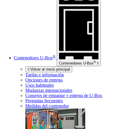
®
Contenedores
U-Box
®
Contenedores
U-Box
Volver al menú principal
Tarifas e información
Opciones de entrega
Usos habituales
Mudanzas internacionales
Consejos de empaque y entrega de
U-Box
Preguntas frecuentes
Medidas del contenedor