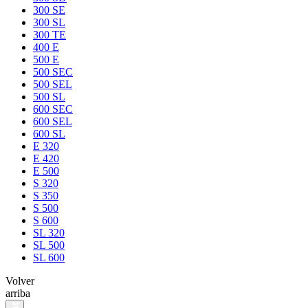
300 SE
300 SL
300 TE
400 E
500 E
500 SEC
500 SEL
500 SL
600 SEC
600 SEL
600 SL
E 320
E 420
E 500
S 320
S 350
S 500
S 600
SL 320
SL 500
SL 600
Volver
arriba