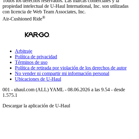
Todos los derechos reservados.
Las marcas comerciales y la
propiedad intelectual de
U-Haul
International, Inc. son utilizadas
con licencia de Web Team Associates, Inc.
®
Air-Cushioned Ride
Arbitraje
Política de privacidad
Términos de uso
Política de retirada por violación de los derechos de autor
No vender ni compartir mi información personal
Ubicaciones de
U-Haul
001 - uhaul.com (ALL) YAML - 08.06.2026 a las 9.54 - desde
1.575.1
Descargar la aplicación de
U-Haul