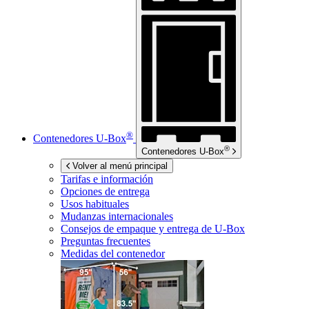
®
Contenedores
U-Box
®
Contenedores
U-Box
Volver al menú principal
Tarifas e información
Opciones de entrega
Usos habituales
Mudanzas internacionales
Consejos de empaque y entrega de
U-Box
Preguntas frecuentes
Medidas del contenedor