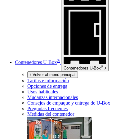
®
Contenedores
U-Box
®
Contenedores
U-Box
Volver al menú principal
Tarifas e información
Opciones de entrega
Usos habituales
Mudanzas internacionales
Consejos de empaque y entrega de
U-Box
Preguntas frecuentes
Medidas del contenedor