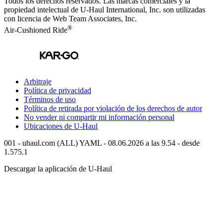
Todos los derechos reservados.
Las marcas comerciales y la
propiedad intelectual de
U-Haul
International, Inc. son utilizadas
con licencia de Web Team Associates, Inc.
®
Air-Cushioned Ride
Arbitraje
Política de privacidad
Términos de uso
Política de retirada por violación de los derechos de autor
No vender ni compartir mi información personal
Ubicaciones de
U-Haul
001 - uhaul.com (ALL) YAML - 08.06.2026 a las 9.54 - desde
1.575.1
Descargar la aplicación de
U-Haul