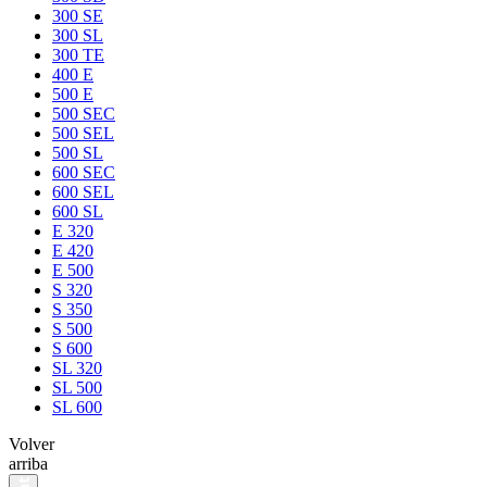
300 SE
300 SL
300 TE
400 E
500 E
500 SEC
500 SEL
500 SL
600 SEC
600 SEL
600 SL
E 320
E 420
E 500
S 320
S 350
S 500
S 600
SL 320
SL 500
SL 600
Volver
arriba