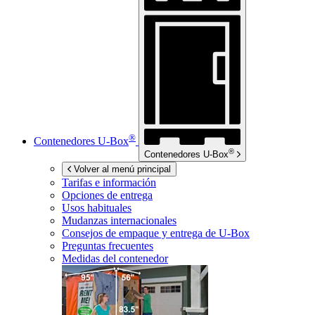
®
Contenedores
U-Box
®
Contenedores
U-Box
Volver al menú principal
Tarifas e información
Opciones de entrega
Usos habituales
Mudanzas internacionales
Consejos de empaque y entrega de
U-Box
Preguntas frecuentes
Medidas del contenedor