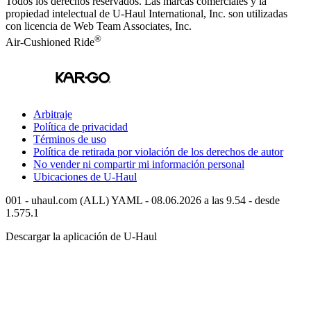
Todos los derechos reservados.
Las marcas comerciales y la
propiedad intelectual de
U-Haul
International, Inc. son utilizadas
con licencia de Web Team Associates, Inc.
®
Air-Cushioned Ride
Arbitraje
Política de privacidad
Términos de uso
Política de retirada por violación de los derechos de autor
No vender ni compartir mi información personal
Ubicaciones de
U-Haul
001 - uhaul.com (ALL) YAML - 08.06.2026 a las 9.54 - desde
1.575.1
Descargar la aplicación de
U-Haul