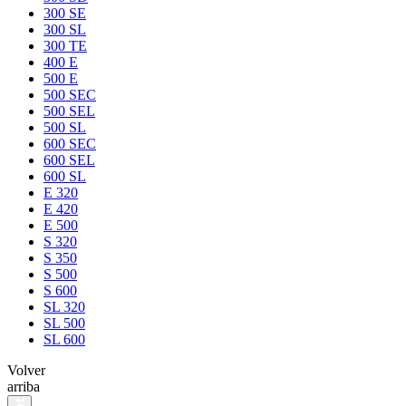
300 SE
300 SL
300 TE
400 E
500 E
500 SEC
500 SEL
500 SL
600 SEC
600 SEL
600 SL
E 320
E 420
E 500
S 320
S 350
S 500
S 600
SL 320
SL 500
SL 600
Volver
arriba