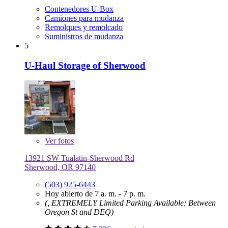
Contenedores U-Box
Camiones para mudanza
Remolques y remolcado
Suministros de mudanza
5
U-Haul Storage of Sherwood
Ver
fotos
13921 SW Tualatin-Sherwood Rd
Sherwood, OR 97140
(503) 925-6443
Hoy abierto de 7 a. m. - 7 p. m.
(, EXTREMELY Limited Parking Available; Between
Oregon St and DEQ)