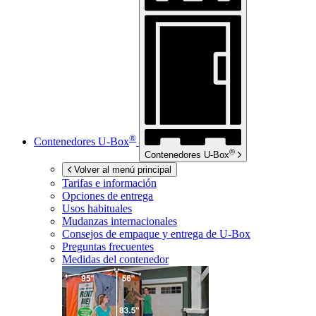
®
Contenedores
U-Box
®
Contenedores
U-Box
Volver al menú principal
Tarifas e información
Opciones de entrega
Usos habituales
Mudanzas internacionales
Consejos de empaque y entrega de
U-Box
Preguntas frecuentes
Medidas del contenedor