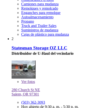
Camiones para mudanza
Remolques y remolcado
Enganches para remolque
Autoalmacenamiento
Propano
Truck and Trailer Sales
Suministros de mudanza
Cajas de plástico para mudanza
2
Statesman Storage OZ LLC
Distribuidor de U-Haul del vecindario
Ver
fotos
280 Church St NE
Salem, OR 97301
(503) 362-3093
Hoy abierto de 9:30 a. m. - 5:30 p. m.