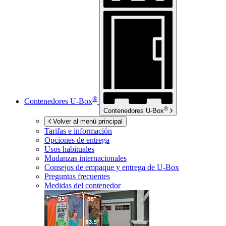
®
Contenedores
U-Box
®
Contenedores
U-Box
Volver al menú principal
Tarifas e información
Opciones de entrega
Usos habituales
Mudanzas internacionales
Consejos de empaque y entrega de
U-Box
Preguntas frecuentes
Medidas del contenedor