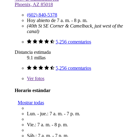
Phoenix, AZ 85018
(602) 840-5378
Hoy abierto de 7 a. m. - 8 p. m.
(40th St SE Corner & Camelback, just west of the
canal)
5,256 comentarios
Distancia estimada
9.1 millas
5,256 comentarios
Ver
fotos
Horario estándar
Mostrar todas
Lun. - jue.: 7 a. m. - 7 p. m.
Vie.: 7 a. m. - 8 p. m.
Sáb.: 7 a. m. - 7 p. m.