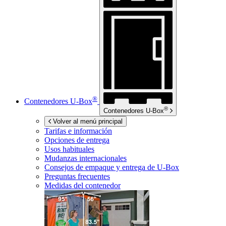
®
Contenedores
U-Box
®
Contenedores
U-Box
Volver al menú principal
Tarifas e información
Opciones de entrega
Usos habituales
Mudanzas internacionales
Consejos de empaque y entrega de
U-Box
Preguntas frecuentes
Medidas del contenedor