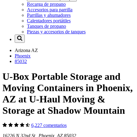
Recarga de propano
Accesorios para parrilla
Parrillas y ahumadores
Calentadores portátiles
Tanques de propano
Piezas y accesorios de tanques
Arizona
AZ
Phoenix
85032
U-Box Portable Storage and
Moving Containers in Phoenix,
AZ at U-Haul Moving &
Storage at Shadow Mountain
6,227 comentarios
16226 N 32nd St Phoenix, AZ 85032