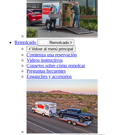
Remolcado
Remolcado
Volver al menú principal
Comienza una reservación
Videos instructivos
Consejos sobre cómo remolcar
Preguntas frecuentes
Enganches y accesorios