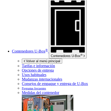
®
Contenedores
U-Box
®
Contenedores
U-Box
Volver al menú principal
Tarifas e información
Opciones de entrega
Usos habituales
Mudanzas internacionales
Consejos de empaque y entrega de
U-Box
Preguntas frecuentes
Medidas del contenedor