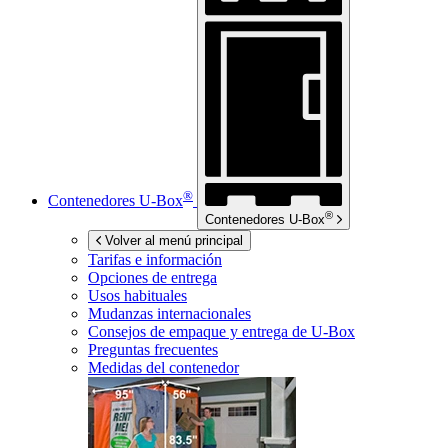
®
Contenedores
U-Box
®
Contenedores
U-Box
Volver al menú principal
Tarifas e información
Opciones de entrega
Usos habituales
Mudanzas internacionales
Consejos de empaque y entrega de
U-Box
Preguntas frecuentes
Medidas del contenedor