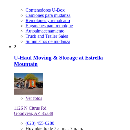
Contenedores U-Box
Camiones para mudanza
Remolques y remolcado
Enganches para remolque
Autoalmacenamiento
Truck and Trailer Sales
Suministros de mudanza
2
U-Haul Moving & Storage at Estrella
Mountain
Ver
fotos
1126 N Citrus Rd
Goodyear, AZ 85338
(623) 455-6280
Hoy abierto de 7 a. m. - 7 p. m.