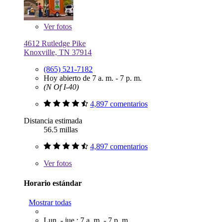
Ver
fotos
4612 Rutledge Pike
Knoxville, TN 37914
(865) 521-7182
Hoy abierto de 7 a. m. - 7 p. m.
(N Of I-40)
4,897 comentarios
Distancia estimada
56.5 millas
4,897 comentarios
Ver
fotos
Horario estándar
Mostrar todas
Lun. - jue.: 7 a. m. - 7 p. m.