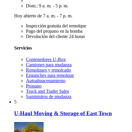
Dom.: 9 a. m. - 5 p. m.
Hoy abierto de 7 a. m. - 7 p. m.
Inspección gratuita del remolque
Pago del propano en la bomba
Devolución del cliente 24 horas
Servicios
Contenedores U-Box
Camiones para mudanza
Remolques y remolcado
Enganches para remolque
Autoalmacenamiento
Propano
Truck and Trailer Sales
Suministros de mudanza
5
U-Haul Moving & Storage of East Town