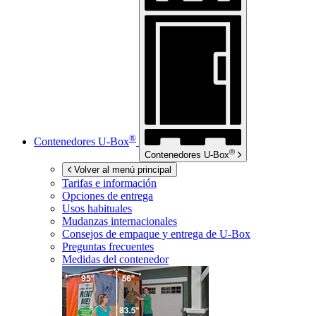
®
Contenedores
U-Box
®
Contenedores
U-Box
Volver al menú principal
Tarifas e información
Opciones de entrega
Usos habituales
Mudanzas internacionales
Consejos de empaque y entrega de
U-Box
Preguntas frecuentes
Medidas del contenedor