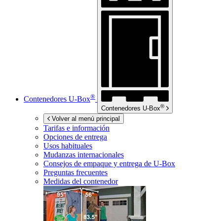
®
Contenedores
U-Box
®
Contenedores
U-Box
Volver al menú principal
Tarifas e información
Opciones de entrega
Usos habituales
Mudanzas internacionales
Consejos de empaque y entrega de
U-Box
Preguntas frecuentes
Medidas del contenedor