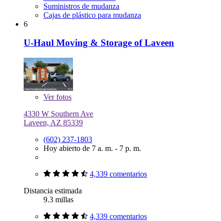
Suministros de mudanza
Cajas de plástico para mudanza
6
U-Haul Moving & Storage of Laveen
Ver
fotos
4330 W Southern Ave
Laveen, AZ 85339
(602) 237-1803
Hoy abierto de 7 a. m. - 7 p. m.
4,339 comentarios
Distancia estimada
9.3 millas
4,339 comentarios