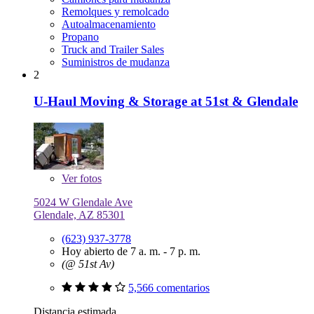
Remolques y remolcado
Autoalmacenamiento
Propano
Truck and Trailer Sales
Suministros de mudanza
2
U-Haul Moving & Storage at 51st & Glendale
Ver
fotos
5024 W Glendale Ave
Glendale, AZ 85301
(623) 937-3778
Hoy abierto de 7 a. m. - 7 p. m.
(@ 51st Av)
5,566 comentarios
Distancia estimada