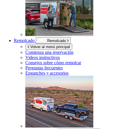
Remolcado
Remolcado
Volver al menú principal
Comienza una reservación
Videos instructivos
Consejos sobre cómo remolcar
Preguntas frecuentes
Enganches y accesorios