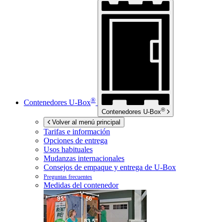
®
Contenedores
U-Box
®
Contenedores
U-Box
Volver al menú principal
Tarifas e información
Opciones de entrega
Usos habituales
Mudanzas internacionales
Consejos de empaque y entrega de
U-Box
Preguntas frecuentes
Medidas del contenedor