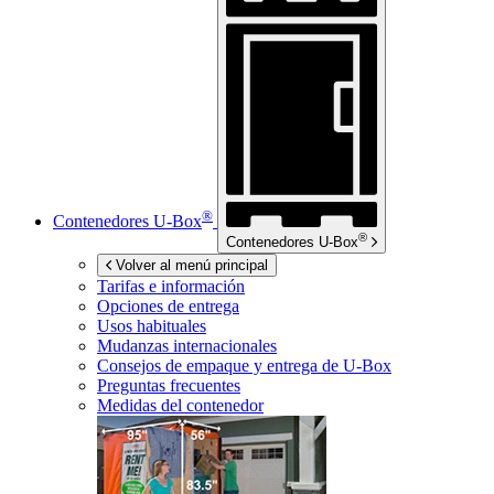
®
Contenedores
U-Box
®
Contenedores
U-Box
Volver al menú principal
Tarifas e información
Opciones de entrega
Usos habituales
Mudanzas internacionales
Consejos de empaque y entrega de
U-Box
Preguntas frecuentes
Medidas del contenedor