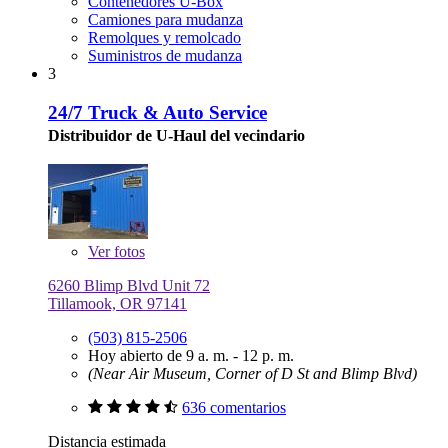
Contenedores U-Box
Camiones para mudanza
Remolques y remolcado
Suministros de mudanza
3
24/7 Truck & Auto Service
Distribuidor de U-Haul del vecindario
Ver
fotos
6260 Blimp Blvd Unit 72
Tillamook, OR 97141
(503) 815-2506
Hoy abierto de 9 a. m. - 12 p. m.
(Near Air Museum, Corner of D St and Blimp Blvd)
636 comentarios
Distancia estimada