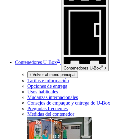
®
Contenedores
U-Box
®
Contenedores
U-Box
Volver al menú principal
Tarifas e información
Opciones de entrega
Usos habituales
Mudanzas internacionales
Consejos de empaque y entrega de
U-Box
Preguntas frecuentes
Medidas del contenedor