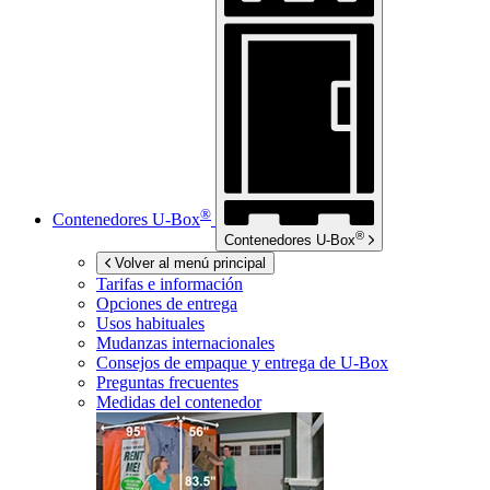
®
Contenedores
U-Box
®
Contenedores
U-Box
Volver al menú principal
Tarifas e información
Opciones de entrega
Usos habituales
Mudanzas internacionales
Consejos de empaque y entrega de
U-Box
Preguntas frecuentes
Medidas del contenedor