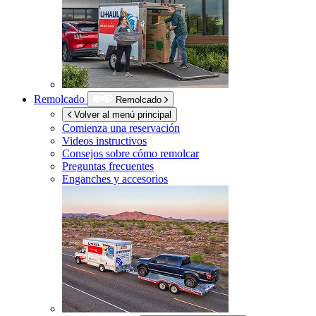
Remolcado
Remolcado
Volver al menú principal
Comienza una reservación
Videos instructivos
Consejos sobre cómo remolcar
Preguntas frecuentes
Enganches y accesorios