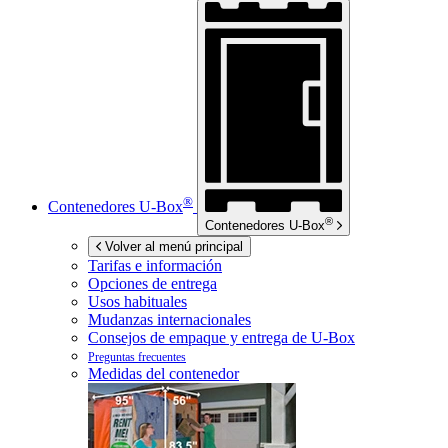
®
Contenedores
U-Box
®
Contenedores
U-Box
Volver al menú principal
Tarifas e información
Opciones de entrega
Usos habituales
Mudanzas internacionales
Consejos de empaque y entrega de
U-Box
Preguntas frecuentes
Medidas del contenedor