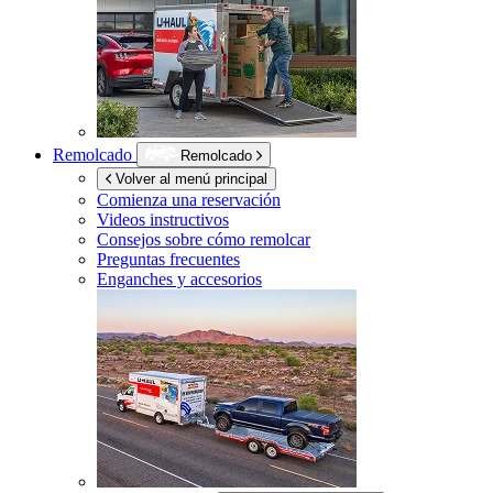
Remolcado
Remolcado
Volver al menú principal
Comienza una reservación
Videos instructivos
Consejos sobre cómo remolcar
Preguntas frecuentes
Enganches y accesorios