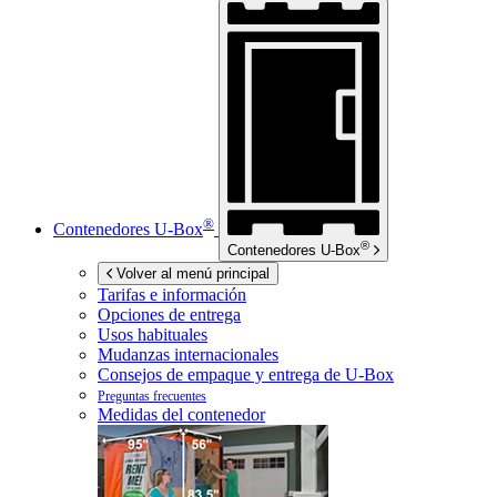
®
Contenedores
U-Box
®
Contenedores
U-Box
Volver al menú principal
Tarifas e información
Opciones de entrega
Usos habituales
Mudanzas internacionales
Consejos de empaque y entrega de
U-Box
Preguntas frecuentes
Medidas del contenedor