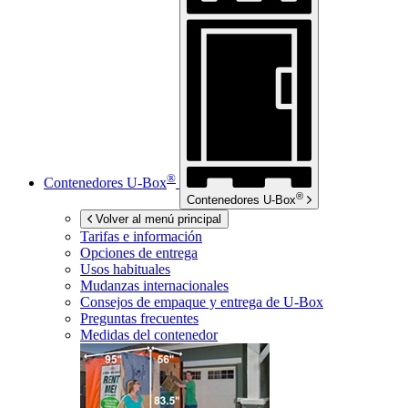
®
Contenedores
U-Box
®
Contenedores
U-Box
Volver al menú principal
Tarifas e información
Opciones de entrega
Usos habituales
Mudanzas internacionales
Consejos de empaque y entrega de
U-Box
Preguntas frecuentes
Medidas del contenedor