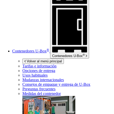
®
Contenedores
U-Box
®
Contenedores
U-Box
Volver al menú principal
Tarifas e información
Opciones de entrega
Usos habituales
Mudanzas internacionales
Consejos de empaque y entrega de
U-Box
Preguntas frecuentes
Medidas del contenedor