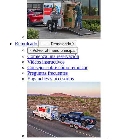
Remolcado
Remolcado
Volver al menú principal
Comienza una reservación
Videos instructivos
Consejos sobre cómo remolcar
Preguntas frecuentes
Enganches y accesorios