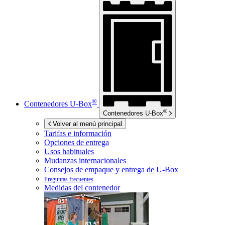
®
Contenedores
U-Box
®
Contenedores
U-Box
Volver al menú principal
Tarifas e información
Opciones de entrega
Usos habituales
Mudanzas internacionales
Consejos de empaque y entrega de
U-Box
Preguntas frecuentes
Medidas del contenedor