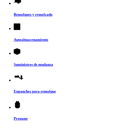
Remolques y remolcado
Autoalmacenamiento
Suministros de mudanza
Enganches para remolque
Propano