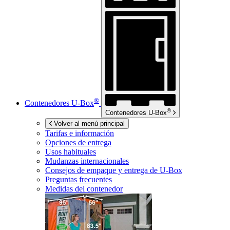
®
Contenedores
U-Box
®
Contenedores
U-Box
Volver al menú principal
Tarifas e información
Opciones de entrega
Usos habituales
Mudanzas internacionales
Consejos de empaque y entrega de
U-Box
Preguntas frecuentes
Medidas del contenedor