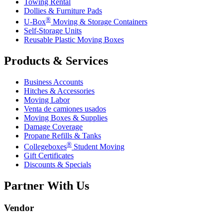
Towing Rental
Dollies & Furniture Pads
®
U-Box
Moving & Storage Containers
Self-Storage Units
Reusable Plastic Moving Boxes
Products & Services
Business Accounts
Hitches & Accessories
Moving Labor
Venta de camiones usados
Moving Boxes & Supplies
Damage Coverage
Propane Refills & Tanks
®
Collegeboxes
Student Moving
Gift Certificates
Discounts & Specials
Partner With Us
Vendor