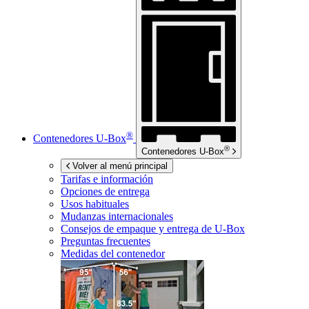
®
Contenedores
U-Box
®
Contenedores
U-Box
Volver al menú principal
Tarifas e información
Opciones de entrega
Usos habituales
Mudanzas internacionales
Consejos de empaque y entrega de
U-Box
Preguntas frecuentes
Medidas del contenedor