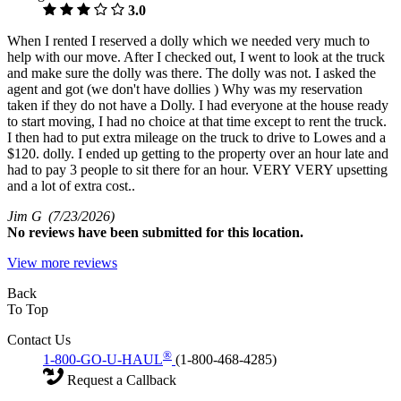
3.0
When I rented I reserved a dolly which we needed very much to
help with our move. After I checked out, I went to look at the truck
and make sure the dolly was there. The dolly was not. I asked the
agent and got (we don't have dollies ) Why was my reservation
taken if they do not have a Dolly. I had everyone at the house ready
to start moving, I had no choice at that time except to rent the truck.
I then had to put extra mileage on the truck to drive to Lowes and a
$120. dolly. I ended up getting to the property over an hour late and
had to pay 3 people to sit there for an hour. VERY VERY upsetting
and a lot of extra cost..
Jim G
(7/23/2026)
No
reviews have been submitted for this location.
View more reviews
Back
To Top
Contact Us
®
1-800-GO-U-HAUL
(1-800-468-4285)
Request a Callback