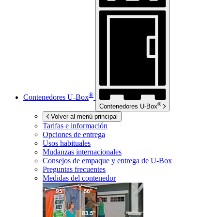
®
Contenedores
U-Box
®
Contenedores
U-Box
Volver al menú principal
Tarifas e información
Opciones de entrega
Usos habituales
Mudanzas internacionales
Consejos de empaque y entrega de
U-Box
Preguntas frecuentes
Medidas del contenedor