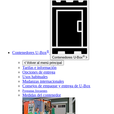
®
Contenedores
U-Box
®
Contenedores
U-Box
Volver al menú principal
Tarifas e información
Opciones de entrega
Usos habituales
Mudanzas internacionales
Consejos de empaque y entrega de
U-Box
Preguntas frecuentes
Medidas del contenedor