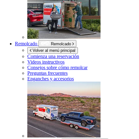
Remolcado
Remolcado
Volver al menú principal
Comienza una reservación
Videos instructivos
Consejos sobre cómo remolcar
Preguntas frecuentes
Enganches y accesorios