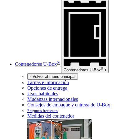
®
Contenedores
U-Box
®
Contenedores
U-Box
Volver al menú principal
Tarifas e información
Opciones de entrega
Usos habituales
Mudanzas internacionales
Consejos de empaque y entrega de
U-Box
Preguntas frecuentes
Medidas del contenedor