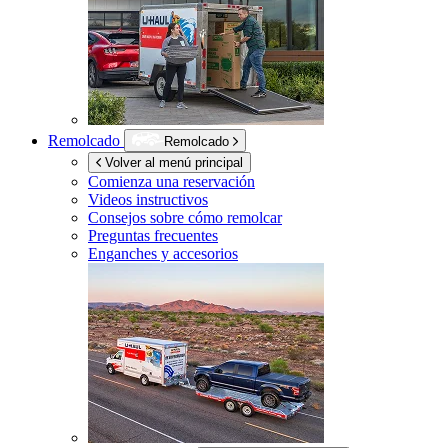
Remolcado
Remolcado
Volver al menú principal
Comienza una reservación
Videos instructivos
Consejos sobre cómo remolcar
Preguntas frecuentes
Enganches y accesorios