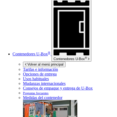
®
Contenedores
U-Box
®
Contenedores
U-Box
Volver al menú principal
Tarifas e información
Opciones de entrega
Usos habituales
Mudanzas internacionales
Consejos de empaque y entrega de
U-Box
Preguntas frecuentes
Medidas del contenedor