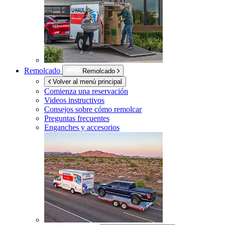
Remolcado
Remolcado
Volver al menú principal
Comienza una reservación
Videos instructivos
Consejos sobre cómo remolcar
Preguntas frecuentes
Enganches y accesorios